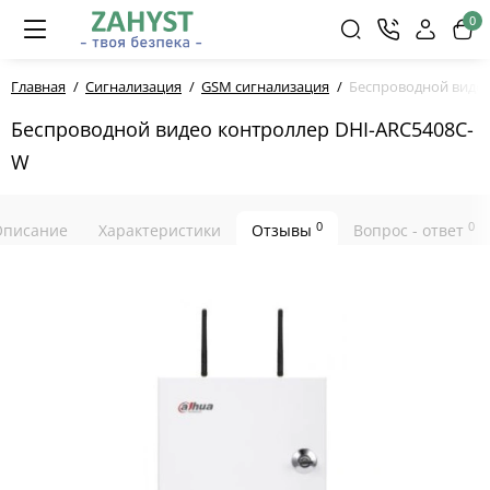
0
Главная
Сигнализация
GSM сигнализация
Беспроводной видео
Беспроводной видео контроллер DHI-ARC5408С-
W
0
0
Описание
Характеристики
Отзывы
Вопрос - ответ