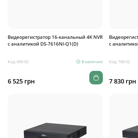
Видеорегистратор 16-канальный 4K NVR
Видеорегист
с аналитикой DS-7616NI-Q1(D)
с аналитико
Код: 690-02
В наличии
Код: 768-02
6 525 грн
7 830 грн