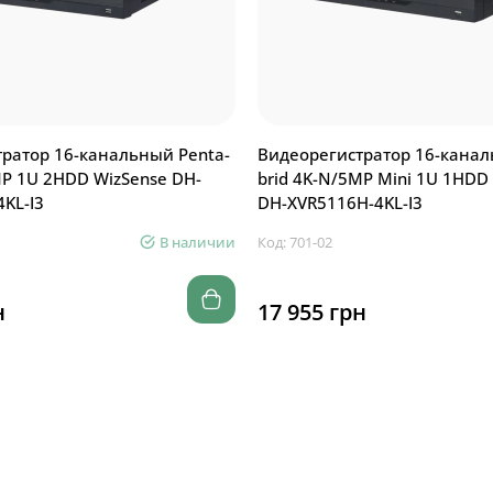
ратор 16-канальный Penta-
Видеорегистратор 16-канал
MP 1U 2HDD WizSense DH-
brid 4K-N/5MP Mini 1U 1HDD
KL-I3
DH-XVR5116H-4KL-I3
В наличии
Код: 701-02
н
17 955 грн