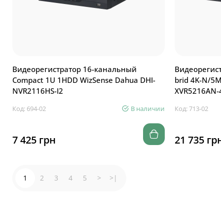
Видеорегистратор 16-канальный
Видеорегист
Compact 1U 1HDD WizSense Dahua DHI-
brid 4K-N/5
NVR2116HS-I2
XVR5216AN-4
Код: 694-02
В наличии
Код: 713-02
7 425 грн
21 735 гр
1
2
3
4
5
>
>|