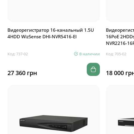
Видеорегистратор 16-канальный 1.5U
Видеорегис
4HDD WizSense DHI-NVR5416-EI
16PoE 2HDDs
NVR2216-16P
Код: 737-02
В наличии
Код: 705-02
27 360 грн
18 000 гр