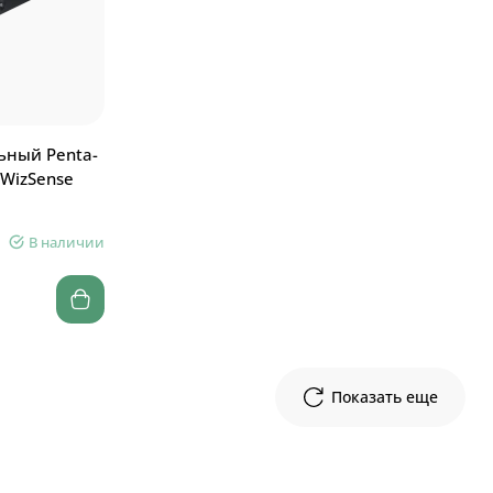
ьный Penta-
 WizSense
В наличии
Показать еще