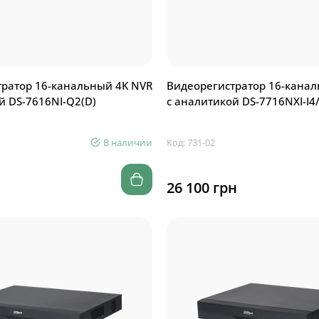
ратор 16-канальный 4K NVR
Видеорегистратор 16-канал
й DS-7616NI-Q2(D)
с аналитикой DS-7716NXI-I4/
В наличии
Код: 731-02
26 100 грн