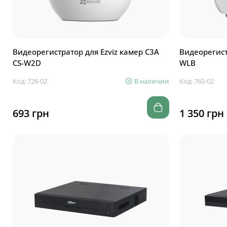
Видеорегистратор для Ezviz камер C3A
Видеорегистратор для к
CS-W2D
WLB
Код: 728-02
В наличии
Код: 760-02
693 грн
1 350 грн