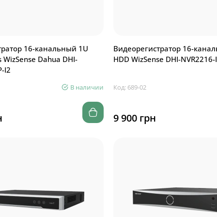
тратор 16-канальный 1U
Видеорегистратор 16-канал
 WizSense Dahua DHI-
HDD WizSense DHI-NVR2216-
-I2
В наличии
Код: 689-02
н
9 900 грн