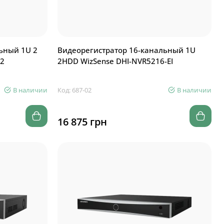
ьный 1U 2
Видеорегистратор 16-канальный 1U
I2
2HDD WizSense DHI-NVR5216-EI
В наличии
Код: 687-02
В наличии
16 875 грн