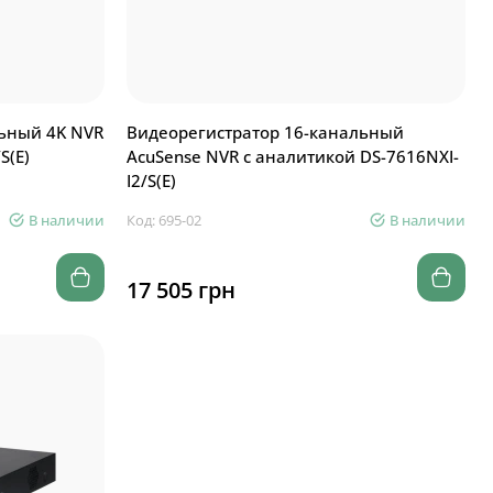
ьный 4K NVR
Видеорегистратор 16-канальный
S(E)
AcuSense NVR с аналитикой DS-7616NXI-
I2/S(E)
В наличии
Код: 695-02
В наличии
17 505 грн