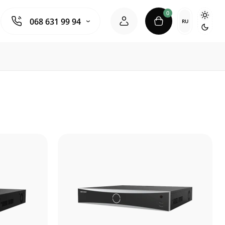
0
068 631 99 94
RU