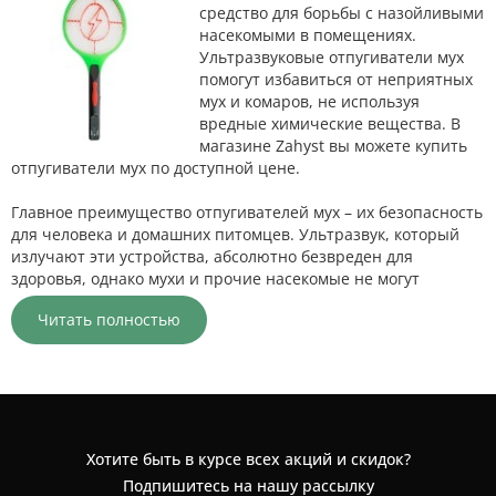
средство для борьбы с назойливыми
насекомыми в помещениях.
Ультразвуковые отпугиватели мух
помогут избавиться от неприятных
мух и комаров, не используя
вредные химические вещества. В
магазине Zahyst вы можете купить
отпугиватели мух по доступной цене.
Главное преимущество отпугивателей мух – их безопасность
для человека и домашних питомцев. Ультразвук, который
излучают эти устройства, абсолютно безвреден для
здоровья, однако мухи и прочие насекомые не могут
переносить такие частоты и покидают помещение. Это
Читать полностью
идеальное решение, если у вас есть дети или животные,
которых нужно защитить от вредителей.
Отпугиватели мух могут использоваться в различных
помещениях – от кухни и ванных комнат до офисов и
складов. Они компактны и не занимают много места,
поэтому легко устанавливаются в любом месте. Кроме того,
Хотите быть в курсе всех акций и скидок?
многие модели имеют режимы работы, благодаря которым
Подпишитесь на нашу рассылку