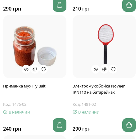
290 грн
210 грн
Приманка мух Fly Bait
Электромухобойка Noveen
IKN110 на батарейках
Код: 1476-02
Код: 1481-02
В наличии
В наличии
240 грн
290 грн