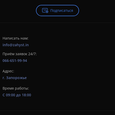
вы можете выбирать оптимальный режим для конкретного
помещения.
Подписаться
Купить отпугиватель мух в магазине Zahyst – значит
выбрать качественный и надежный продукт от
проверенных производителей. Наши специалисты помогут
вам подобрать наиболее подходящую модель, исходя из
ваших потребностей.
Написать нам:
info@zahyst.in
Не терпите нашествие мух в вашем доме или офисе – купите
отпугиватель мух уже сегодня и наслаждайтесь чистотой и
Приём заявок 24/7:
комфортом!
066-651-99-94
Адрес:
г. Запорожье
Время работы:
С 09:00 до 18:00