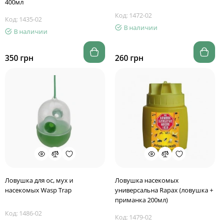
400мл
Код: 1472-02
Код: 1435-02
В наличии
В наличии
350 грн
260 грн
Ловушка для ос, мух и
Ловушка насекомых
насекомых Wasp Trap
универсальна Rapax (ловушка +
приманка 200мл)
Код: 1486-02
Код: 1479-02