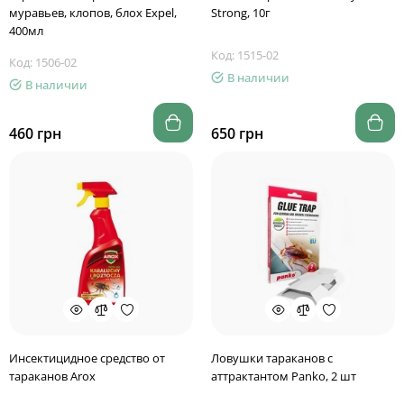
муравьев, клопов, блох Expel,
Strong, 10г
400мл
Код: 1515-02
Код: 1506-02
В наличии
В наличии
460 грн
650 грн
Инсектицидное средство от
Ловушки тараканов с
тараканов Arox
аттрактантом Panko, 2 шт