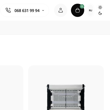
0
068 631 99 94
RU