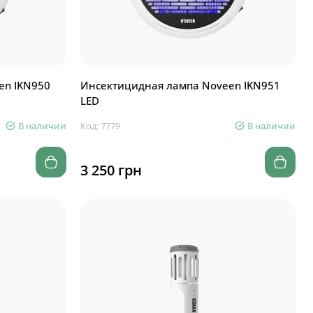
en IKN950
Инсектицидная лампа Noveen IKN951
LED
В наличии
Код: 7779
В наличии
3 250 грн