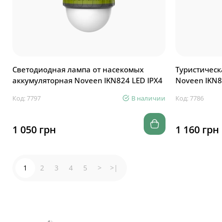
Светодиодная лампа от насекомых
Туристическ
аккумуляторная Noveen IKN824 LED IPХ4
Noveen IKN8
Код: 7797
В наличии
Код: 7786
1 050 грн
1 160 грн
1
2
3
4
5
>
>|