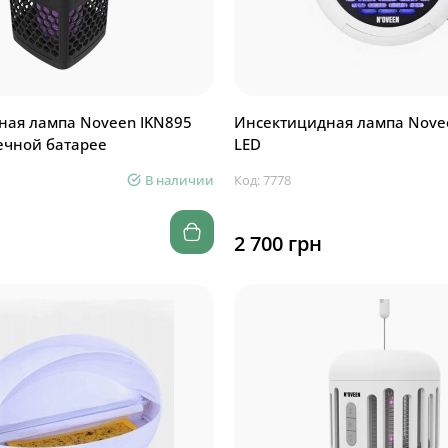
ная лампа Noveen IKN895
Инсектицидная лампа Nove
ечной батарее
LED
В наличии
Код: 7778
2 700 грн