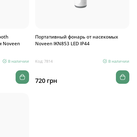
ooth
Портативный фонарь от насекомых
м Noveen
Noveen IKN853 LED IP44
В наличии
Код: 7814
В наличии
720 грн