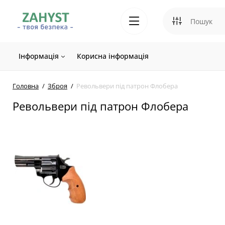
Інформація
Корисна інформація
Головна
Зброя
Револьвери під патрон Флобера
Револьвери під патрон Флобера