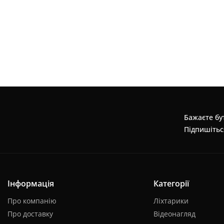
Бажаєте бут
Підпишітьс
Інформація
Категорії
Про компанію
Ліхтарики
Про доставку
Відеонагляд