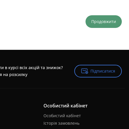
Продовжити
и в курсі всіх акцій та знижок?
Підписатися
Підписатися
я на розсилку
Особистий кабінет
Особистий кабінет
Історія замовлень