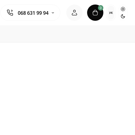
0
068 631 99 94
УК