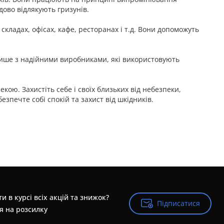
дово відлякують гризунів.
складах, офісах, кафе, ресторанах і т.д. Вони допоможуть
 лише з надійними виробниками, які використовують
кою. Захистіть себе і своїх близьких від небезпеки,
езпечте собі спокій та захист від шкідників.
и в курсі всіх акцій та знижок?
Підписатися
Підписатися
я на розсилку