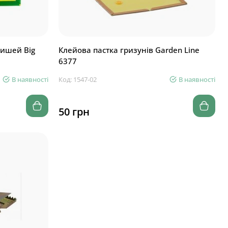
мишей Big
Клейова пастка гризунів Garden Line
6377
В наявності
Код: 1547-02
В наявності
50 грн