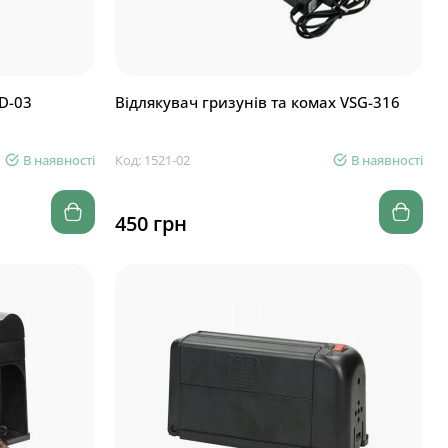
OD-03
Відлякувач гризунів та комах VSG-316
В наявності
Код: 1521-02
В наявності
450 грн