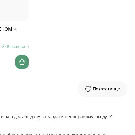
 CHOMIK
В наявності
Показати ще
и в ваш дім або дачу та завдати непоправиму шкоду. У
ників. Вони працюють на принципі випромінювання