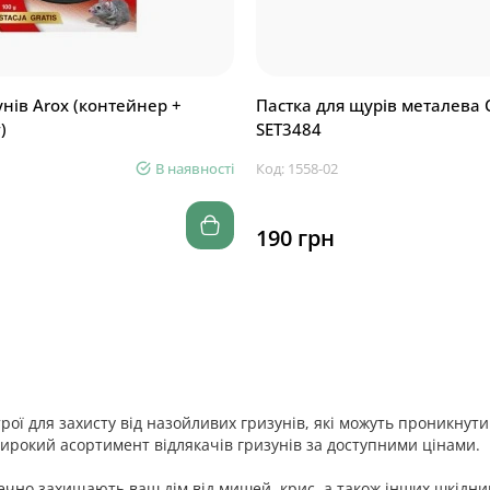
унів Arox (контейнер +
Пастка для щурів металева
)
SET3484
В наявності
Код: 1558-02
190 грн
трої для захисту від назойливих гризунів, які можуть проникнут
ирокий асортимент відлякачів гризунів за доступними цінами.
зпечно захищають ваш дім від мишей, крис, а також інших шкід