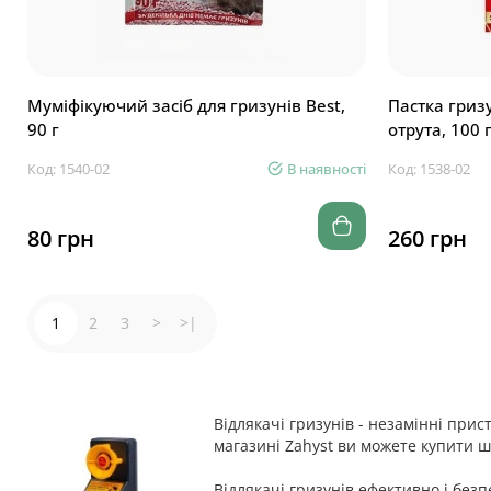
Муміфікуючий засіб для гризунів Best,
Пастка гриз
90 г
отрута, 100 г
Код: 1540-02
В наявності
Код: 1538-02
80 грн
260 грн
1
2
3
>
>|
Відлякачі гризунів - незамінні прис
магазині Zahyst ви можете купити ш
Відлякачі гризунів ефективно і бе