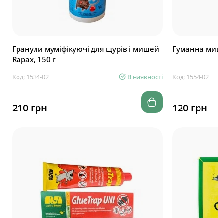
Гранули муміфікуючі для щурів і мишей
Гуманна ми
Rapax, 150 г
Код: 1534-02
В наявності
Код: 1554-02
210 грн
120 грн