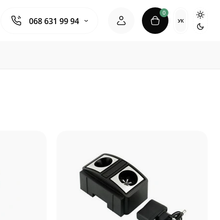
0
068 631 99 94
УК