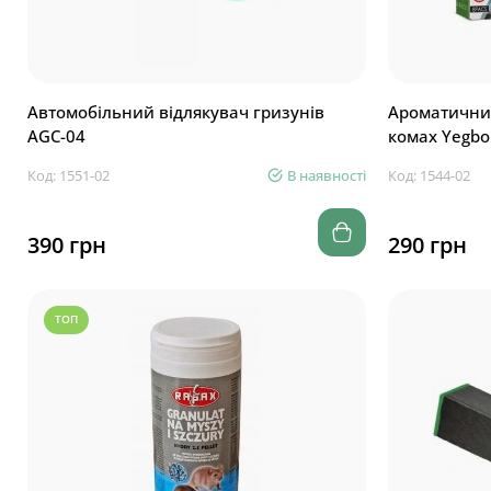
Автомобільний відлякувач гризунів
Ароматичний
AGC-04
комах Yegbo
Код: 1551-02
В наявності
Код: 1544-02
390 грн
290 грн
ТОП