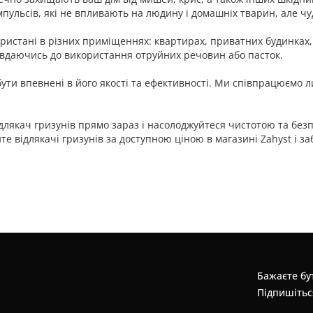
мпульсів, які не впливають на людину і домашніх тварин, але чу
ористані в різних приміщеннях: квартирах, приватних будинках, 
е вдаючись до використання отруйних речовин або пасток.
бути впевнені в його якості та ефективності. Ми співпрацюємо
ідлякач гризунів прямо зараз і насолоджуйтеся чистотою та безпе
те відлякачі гризунів за доступною ціною в магазині Zahyst і заб
Бажаєте бут
Підпишітьс