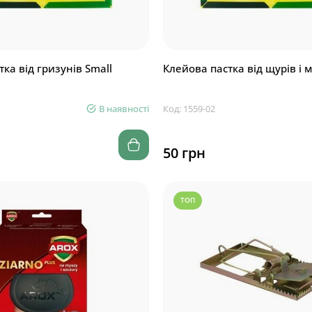
ка від гризунів Small
Клейова пастка від щурів і 
В наявності
Код: 1559-02
50 грн
ТОП