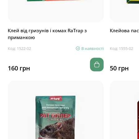
Клей від гризунів і комах RaTrap з
Клейова паст
приманкою
Код: 1522-02
В наявності
Код: 1555-02
160 грн
50 грн