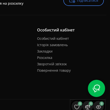
Підписатися
Підписатися
я на розсилку
Особистий кабінет
Особистий кабінет
Історія замовлень
Закладки
Розсилка
Зворотній зв’язок
Повернення товару
0
0
0