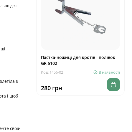
ально для
аші
Пастка-ножиці для кротів і полівок
GR 5102
Код: 1456-02
В наявності
злетіла з
280 грн
ота і щоб
ечте своїй