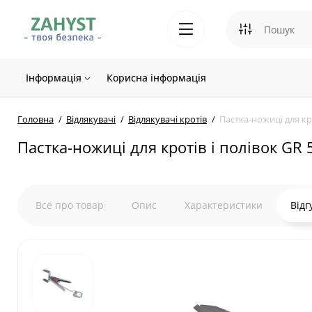
Інформація
Корисна інформація
Головна
Відлякувачі
Відлякувачі кротів
Пастка-ножиці для кро
Пастка-ножиці для кротів і полівок GR 
Все про товар
Опис
Характеристики
Відг