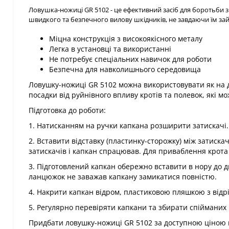
Ловушка-ножиці GR 5102 - це ефективний засіб для боротьби з
швидкого та безпечного вилову шкідників, не завдаючи їм за
Міцна конструкція з високоякісного металу
Легка в установці та використанні
Не потребує спеціальних навичок для роботи
Безпечна для навколишнього середовища
Ловушку-ножиці GR 5102 можна використовувати як на дач
посадки від руйнівного впливу кротів та полевок, які 
Підготовка до роботи:
1. Натисканням на ручки капкана розширити затискачі.
2. Вставити відставку (пластинку-сторожку) між затиска
затискачів і капкан спрацював. Для приваблення крота 
3. Підготовлений капкан обережно вставити в нору до 
ланцюжок не заважав капкану замикатися повністю.
4. Накрити капкан відром, пластиковою пляшкою з відр
5. Регулярно перевіряти капкани та збирати спійманих 
Придбати ловушку-ножиці GR 5102 за доступною ціною в