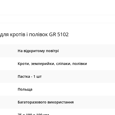
ля кротів і полівок GR 5102
На відкритому повітрі
Кроти, землерийки, сліпаки, полівки
Пастка - 1 шт
Польща
Багаторазового використання
75 х 190 х 100 мм