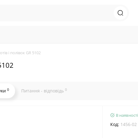
тів і полівок GR 5102
5102
0
0
уки
Питання - відповідь
В наявності
Код:
1456-02