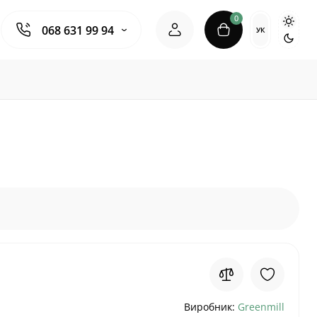
0
068 631 99 94
УК
Виробник:
Greenmill