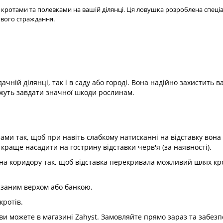
 кротами та полевками на вашій ділянці. Ця ловушка розроблена спеці
йвого страждання.
ній ділянці, так і в саду або городі. Вона надійно захистить в
можуть завдати значної шкоди рослинам.
чами так, щоб при навіть слабкому натисканні на відставку вона 
краще насадити на гострину відставки черв'я (за наявності).
дна коридору так, щоб відставка перекривала можливий шлях кр
ізаним верхом або банкою.
кротів.
и можете в магазині Zahyst. Замовляйте прямо зараз та забезп