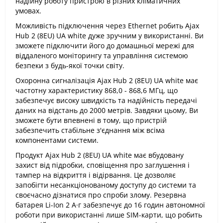
надійну роботу пристрою в різних кліматичних
умовах.
Можливість підключення через Ethernet робить Ajax
Hub 2 (8EU) UA white дуже зручним у використанні. Ви
зможете підключити його до домашньої мережі для
віддаленого моніторингу та управління системою
безпеки з будь-якої точки світу.
Охоронна сигналізація Ajax Hub 2 (8EU) UA white має
частотну характеристику 868,0 - 868,6 МГц, що
забезпечує високу швидкість та надійність передачі
даних на відстань до 2000 метрів. Завдяки цьому, Ви
зможете бути впевнені в тому, що пристрій
забезпечить стабільне з'єднання між всіма
компонентами системи.
Продукт Ajax Hub 2 (8EU) UA white має вбудовану
захист від підробки, сповіщення про заглушення і
тампер на відкриття і відірвання. Це дозволяє
запобігти несанкціонованому доступу до системи та
своєчасно дізнатися про спроби злому. Резервна
батарея Li-Ion 2 А·г забезпечує до 16 годин автономної
роботи при використанні лише SIM-карти, що робить