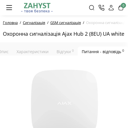
0
Головна
Сигналізація
GSM сигналізація
Охоронна сигналізація A
Охоронна сигналізація Ajax Hub 2 (8EU) UA white
0
0
Опис
Характеристики
Відгуки
Питання - відповідь