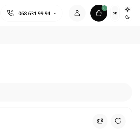
0
068 631 99 94
УК