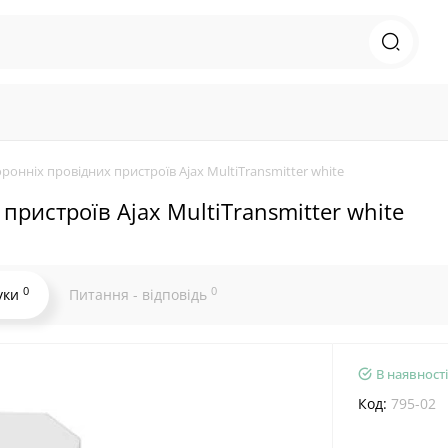
оронніх провідних пристроїв Ajax MultiTransmitter white
пристроїв Ajax MultiTransmitter white
0
0
уки
Питання - відповідь
В наявності
Код:
795-02