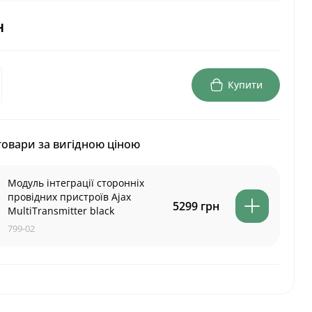
н
Купити
товари за вигідною ціною
Модуль інтеграції сторонніх
провідних пристроїв Ajax
5299 грн
MultiTransmitter black
799-02