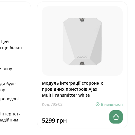
! Цей
и ще більш
и зону
Модуль інтеграції сторонніх
жди буде
провідних пристроїв Ajax
орі.
MultiTransmitter white
Проводові
Код: 795-02
В наявності
 інтернет-
5299 грн
 надійним