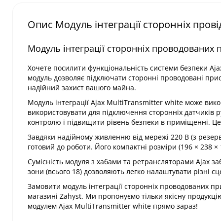
Опис Модуль інтеграції сторонніх провід
Модуль інтеграції сторонніх проводованих пр
Хочете посилити функціональність системи безпеки Ajax? 
модуль дозволяє підключати сторонні проводовані прис
надійний захист вашого майна.
Модуль інтеграції Ajax MultiTransmitter white може ви
використовувати для підключення сторонніх датчиків ру
контролю і підвищити рівень безпеки в приміщенні. Це о
Завдяки надійному живленню від мережі 220 В (з резервн
готовий до роботи. Його компактні розміри (196 × 238 
Сумісність модуля з хабами та ретрансляторами Ajax за
зони (всього 18) дозволяють легко налаштувати різні сце
Замовити модуль інтеграції сторонніх проводованих при
магазині Zahyst. Ми пропонуємо тільки якісну продукці
модулем Ajax MultiTransmitter white прямо зараз!