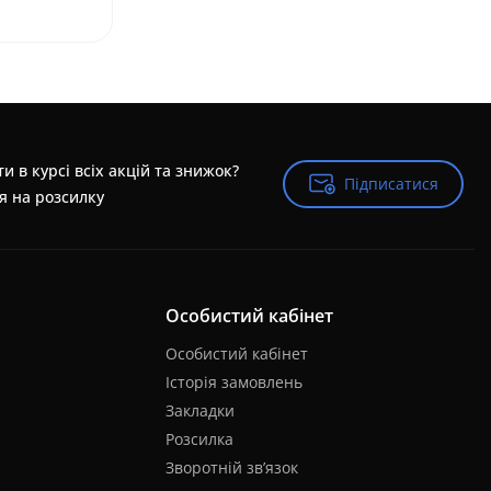
и в курсі всіх акцій та знижок?
Підписатися
Підписатися
я на розсилку
Особистий кабінет
Особистий кабінет
Історія замовлень
Закладки
Розсилка
Зворотній зв’язок