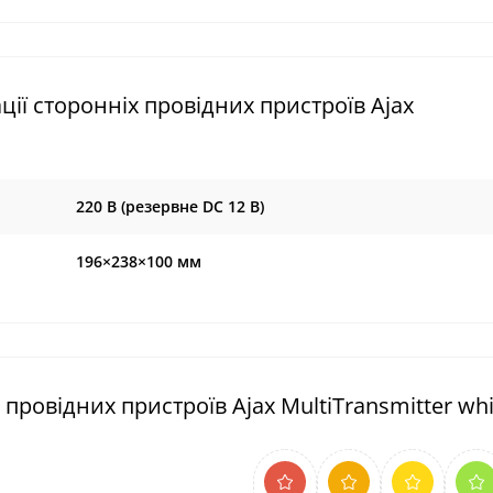
ії сторонніх провідних пристроїв Ajax
220 В (резервне DC 12 В)
196×238×100 мм
 провідних пристроїв Ajax MultiTransmitter whi