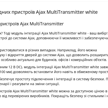
них пристроїв Ajax MultiTransmitter white
истроїв Ajax MultiTransmitter
Тоді модуль інтеграції Ajax MultiTransmitter white - ваш вибір
трої до системи Ajax, доповнюючи її можливості і забезпечуюч
користовуватися в різних випадках. Наприклад, його можна
ху і відкриття дверей до системи Ajax, що дозволить розширит
собливо актуально для будинків, офісів і комерційних об'єктів.
им 12 В DC), модуль інтеграції Ajax MultiTransmitter white зав
× 100 мм) дозволяють встановити його навіть в обмеженому прост
безпечує простоту підключення і інтеграції в систему безпеки. 
нарії і реагувати на зміни ситуації.
строїв Ajax MultiTransmitter white можна за доступною ціною в
ю від перевірених виробників. Покращіть безпеку зі стильним і