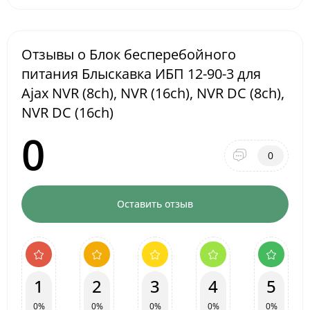
Отзывы о Блок бесперебойного
питания Блыскавка ИБП 12-90-3 для
Ajax NVR (8ch), NVR (16ch), NVR DC (8ch),
NVR DC (16ch)
0
0
Оставить отзыв
1
2
3
4
5
0%
0%
0%
0%
0%