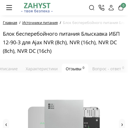
0
Главная
Источники питания
Блок бесперебойного питания Блыскав
Блок бесперебойного питания Блыскавка ИБП
12-90-3 для Ajax NVR (8ch), NVR (16ch), NVR DC
(8ch), NVR DC (16ch)
0
0
Описание
Характеристики
Отзывы
Вопрос - ответ